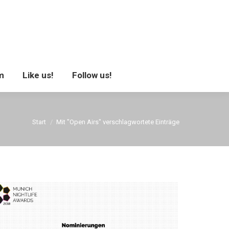
se
Impressum
Like us!
Follow us!
m
Like us!
Follow us!
Sie befinden sich hier:
Start
Mit "Open Airs" verschlagwortete Einträge