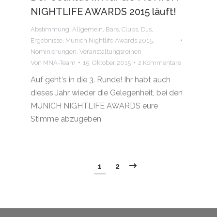
NIGHTLIFE AWARDS 2015 läuft!
Abstimmung
,
Allgemein
,
Bars
,
Clubs
,
DJs
,
Ergebnisse
,
Munich Nightlife Awards 2015
,
Nominierungen
,
Veranstaltungsreihen
Von
MNA-Team
15. Oktober 2015
2 Kommentare
Auf geht‘s in die 3. Runde! Ihr habt auch
dieses Jahr wieder die Gelegenheit, bei den
MUNICH NIGHTLIFE AWARDS eure
Stimme abzugeben
1
2