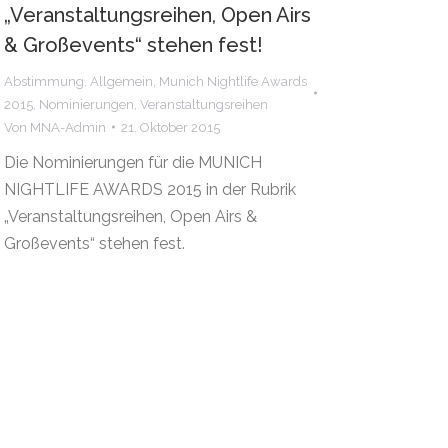
„Veranstaltungsreihen, Open Airs
& Großevents“ stehen fest!
Abstimmung
,
Allgemein
,
Munich Nightlife Awards
2015
,
Nominierungen
,
Veranstaltungsreihen
Von
MNA-Admin
21. Oktober 2015
Die Nominierungen für die MUNICH
NIGHTLIFE AWARDS 2015 in der Rubrik
„Veranstaltungsreihen, Open Airs &
Großevents“ stehen fest.