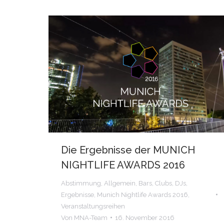
Die Ergebnisse der MUNICH
NIGHTLIFE AWARDS 2016
Abstimmung
,
Allgemein
,
Bars
,
Clubs
,
DJs
,
Ergebnisse
,
Munich Nightlife Awards 2016
,
Veranstaltungsreihen
Von
MNA-Team
16. November 2016