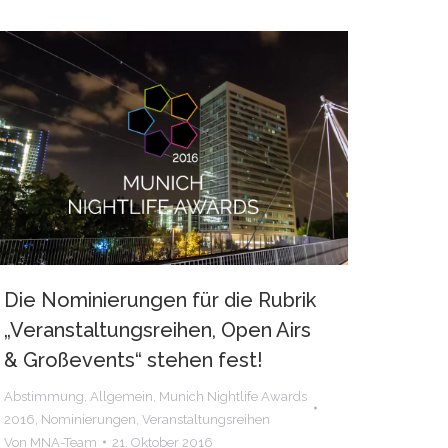
Die Nominierungen für die Rubrik
„Veranstaltungsreihen, Open Airs
& Großevents“ stehen fest!
Abstimmung
,
Allgemein
,
Munich Nightlife Awards
2016
,
Nominierungen
,
Veranstaltungsreihen
Von
MNA-Team
21. Oktober 2016