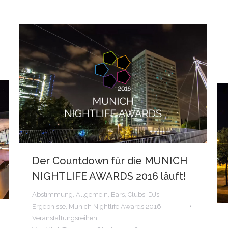
Der Countdown für die MUNICH
NIGHTLIFE AWARDS 2016 läuft!
Abstimmung
,
Allgemein
,
Bars
,
Clubs
,
DJs
,
Ergebnisse
,
Munich Nightlife Awards 2016
,
Veranstaltungsreihen