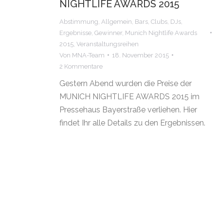
NIGHTLIFE AWARDS 2015
Abstimmung
,
Allgemein
,
Bars
,
Clubs
,
DJs
,
Ergebnisse
,
Gewinner
,
Munich Nightlife Awards
2015
,
Veranstaltungsreihen
Von
MNA-Team
18. November 2015
2 Kommentare
Gestern Abend wurden die Preise der
MUNICH NIGHTLIFE AWARDS 2015 im
Pressehaus Bayerstraße verliehen. Hier
findet Ihr alle Details zu den Ergebnissen.