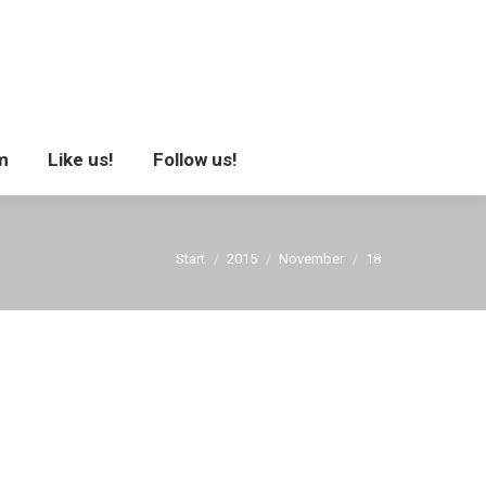
se
Impressum
Like us!
Follow us!
m
Like us!
Follow us!
Sie befinden sich hier:
Start
2015
November
18