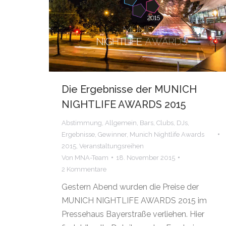
Die Ergebnisse der MUNICH
NIGHTLIFE AWARDS 2015
Abstimmung
,
Allgemein
,
Bars
,
Clubs
,
DJs
,
Ergebnisse
,
Gewinner
,
Munich Nightlife Awards
2015
,
Veranstaltungsreihen
Von
MNA-Team
18. November 2015
2 Kommentare
Gestern Abend wurden die Preise der
MUNICH NIGHTLIFE AWARDS 2015 im
Pressehaus Bayerstraße verliehen. Hier