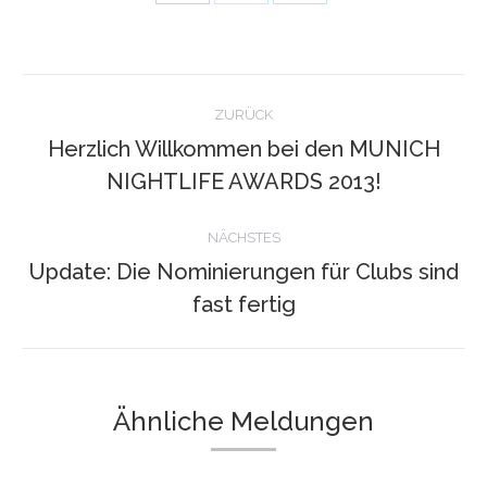
on
on
on
Facebook
Twitter
WhatsApp
Kommentarnavigation
ZURÜCK
Herzlich Willkommen bei den MUNICH
Vorheriger
NIGHTLIFE AWARDS 2013!
Beitrag:
NÄCHSTES
Update: Die Nominierungen für Clubs sind
Nächster
fast fertig
Beitrag:
Ähnliche Meldungen