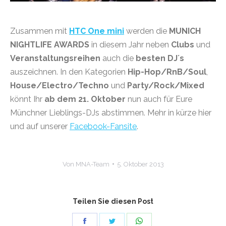
Zusammen mit
HTC One mini
werden die
MUNICH
NIGHTLIFE AWARDS
in diesem Jahr neben
Clubs
und
Veranstaltungsreihen
auch die
besten DJ´s
auszeichnen. In den Kategorien
Hip-Hop/RnB/Soul
,
House/Electro/Techno
und
Party/Rock/Mixed
könnt Ihr
ab dem 21. Oktober
nun auch für Eure
Münchner Lieblings-DJs abstimmen. Mehr in kürze hier
und auf unserer
Facebook-Fansite
.
Von
MNA-Team
5. Oktober 2013
Teilen Sie diesen Post
Share
Share
Share